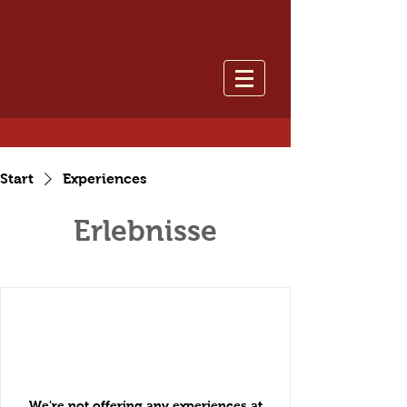
Start
Experiences
Erlebnisse
We're not offering any experiences at