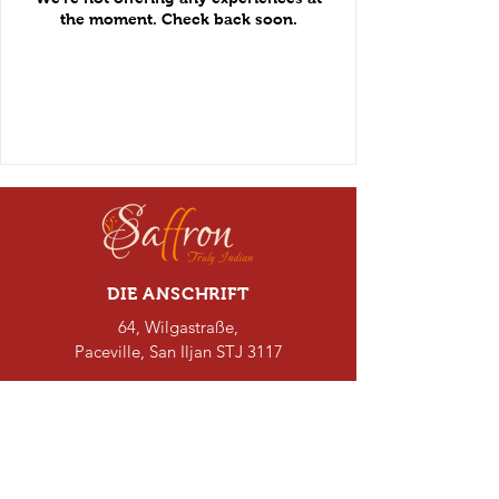
the moment. Check back soon.
DIE ANSCHRIFT
64, Wilgastraße,
Paceville,
San Iljan STJ 3117
ÖFFNUNGSZEITEN
Montag bis Sonntag
Mittagessen: -
12:00 - 14:30 Uhr
Abendessen:-
18:00–23:00 Uhr