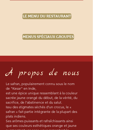
LE MENU DU RESTAURANT
MENUS SPÉCIAUX GROUPES
À propos de nous
Le safran, populairement connu sous le nom
de "Kesar" en Inde,
est une épice unique ressemblant à la couleur
sacrée jaune orangé du début, de la vérité, du
sacrifice, de l'abstinence et du salut.
Issu des stigmates séchés d'un crocus, le «
safran » fait partie intégrante de la plupart des
plats indiens.
Ses arômes puissants et rafraîchissants ainsi
que ses couleurs esthétiques orange et jaune